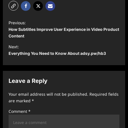
P
Previous:
o
How Subtitles Improve User Experience in Video Product
s
Content
t
Next:
Everything You Need to Know About adsy.pw/hb3
n
a
v
Leave a Reply
i
g
Your email address will not be published.
Required fields
a
are marked
*
t
Comment
*
i
o