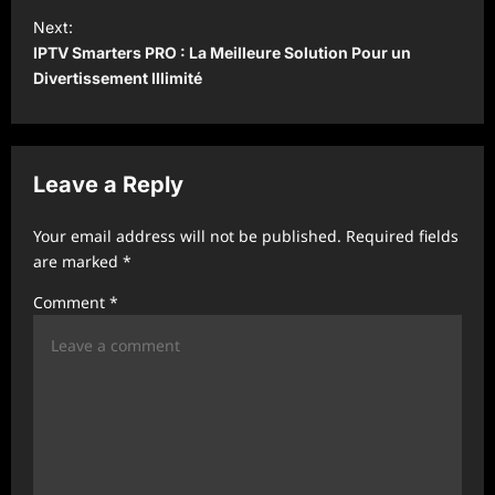
s
Next:
t
IPTV Smarters PRO : La Meilleure Solution Pour un
Divertissement Illimité
n
a
v
Leave a Reply
i
g
Your email address will not be published.
Required fields
a
are marked
*
t
Comment
*
i
o
n