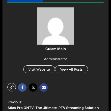
Gulam Moin
Administrator
Visit Website
View All Posts
P
Previous:
o
Atlas Pro ONTV: The Ultimate IPTV Streaming Solution